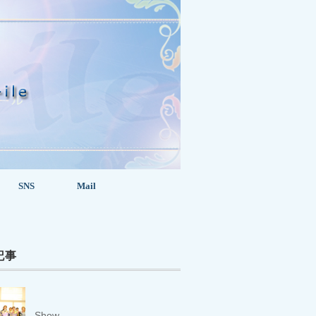
SNS
Mail
記事
Show