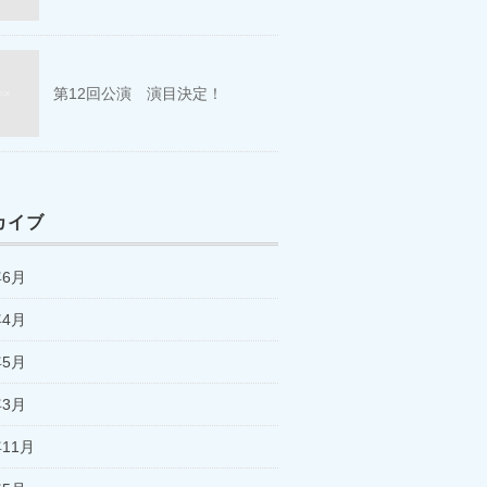
第12回公演 演目決定！
カイブ
年6月
年4月
年5月
年3月
年11月