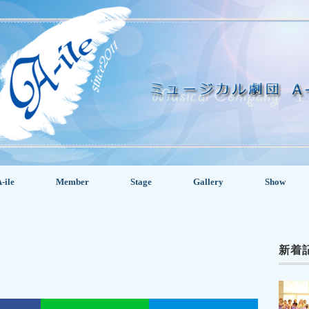
-ile
Member
Stage
Gallery
Show
新着