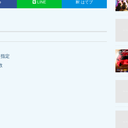
e
LINE
はてブ
グを指定
件数