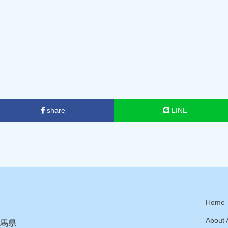
share
LINE
Home
About A
馬県