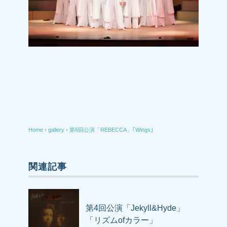
Home
›
gallery
›
第6回公演「REBECCA」｢Wings｣
関連記事
第4回公演「Jekyll&Hyde」
「リズムofカラー」